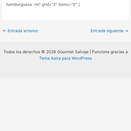
hamburguesa -mi” grid=”3″ items=”9″ ]
Navegación
←
Entrada anterior
Entrada siguiente
→
de
entradas
Todos los derechos © 2026 Gourmet Salvaje | Funciona gracias a
Tema Astra para WordPress