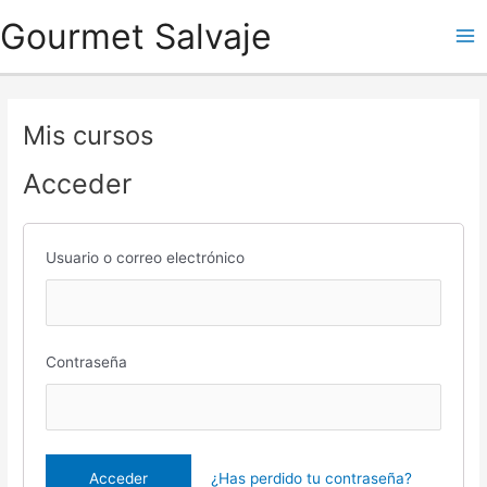
Ir
Gourmet Salvaje
al
Ma
contenido
Me
Mis cursos
Acceder
Usuario o correo electrónico
Contraseña
¿Has perdido tu contraseña?